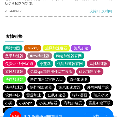
动切换线路的功能。
2024-08-12
支持
[0]
反对
[0]
友情链接
网站地图
QuickQ
旋风加速度器
旋风加速
坚果加速器
tiktok加速器
狗急加速器官网
免费vqn外网加速
小蓝鸟
优途加速器官网
风驰加速器
旋风加速器
免费vps加速器外网苹果版
旋风加速度器
快连加速器
快连加速器官网入口
原子加速器
快鸭加速器
快柠檬加速器
旋风加速度器
外网网址导航
软件中心
雷霆加速
狂飙加速器
哔咔漫画
瑞乐小说
小美
小美vpn
小美加速器
海鸥加速度
雷霆加速下载
海鸥加速器下载
雷霆加速
雷霆加速版ins
永久免费使用的加速器
下载