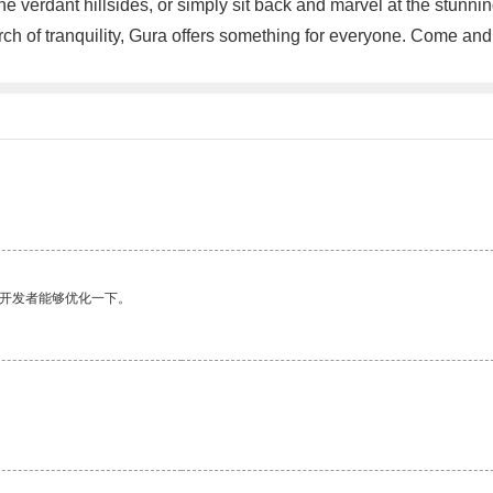
the verdant hillsides, or simply sit back and marvel at the stunn
arch of tranquility, Gura offers something for everyone. Come an
望开发者能够优化一下。