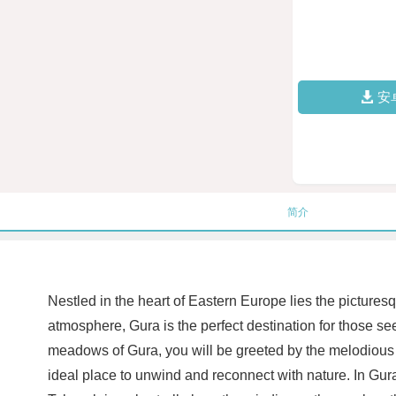
安
简介
Nestled in the heart of Eastern Europe lies the pictures
atmosphere, Gura is the perfect destination for those see
meadows of Gura, you will be greeted by the melodious chi
ideal place to unwind and reconnect with nature. In Gura,