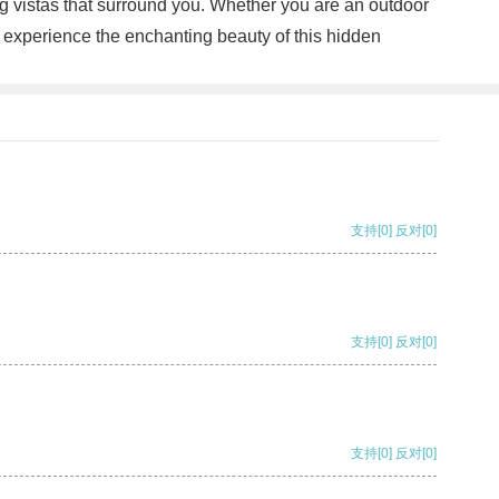
ing vistas that surround you. Whether you are an outdoor
d experience the enchanting beauty of this hidden
支持
[0]
反对
[0]
支持
[0]
反对
[0]
支持
[0]
反对
[0]