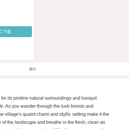
PC下载
排行
or its pristine natural surroundings and tranquil
ife. As you wander through the lush forests and
 village's quaint charm and idyllic setting make it the
 of the landscape and breathe in the fresh, clean air.