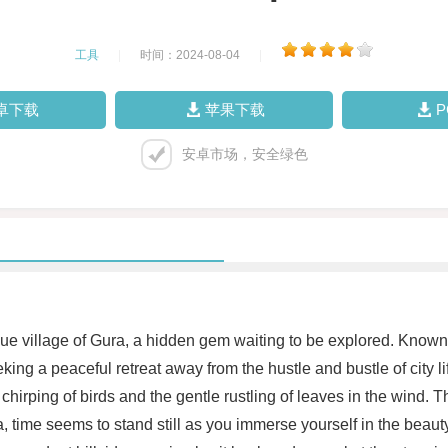
工具
|
时间：2024-08-04
|
卓下载
苹果下载
安卓市场，安全绿色
que village of Gura, a hidden gem waiting to be explored. Known f
king a peaceful retreat away from the hustle and bustle of city l
rping of birds and the gentle rustling of leaves in the wind. The
 time seems to stand still as you immerse yourself in the beauty