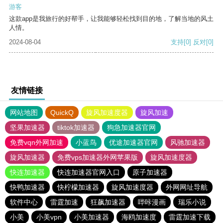
游客
这款app是我旅行的好帮手，让我能够轻松找到目的地，了解当地的风土
人情。
2024-08-04
支持
[0]
反对
[0]
友情链接
网站地图
QuickQ
旋风加速度器
旋风加速
坚果加速器
tiktok加速器
狗急加速器官网
免费vqn外网加速
小蓝鸟
优途加速器官网
风驰加速器
旋风加速器
免费vps加速器外网苹果版
旋风加速度器
快连加速器
快连加速器官网入口
原子加速器
快鸭加速器
快柠檬加速器
旋风加速度器
外网网址导航
软件中心
雷霆加速
狂飙加速器
哔咔漫画
瑞乐小说
小美
小美vpn
小美加速器
海鸥加速度
雷霆加速下载