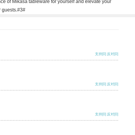
ce of Mikasa tableware for yourself and elevate your
r guests.#3#
支持
[0]
反对
[0]
支持
[0]
反对
[0]
支持
[0]
反对
[0]