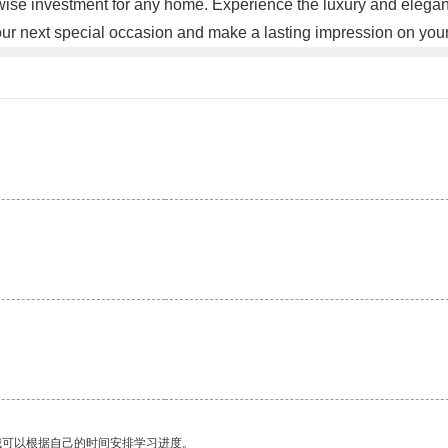
 wise investment for any home. Experience the luxury and elegan
ur next special occasion and make a lasting impression on you
我可以根据自己的时间安排学习进度。