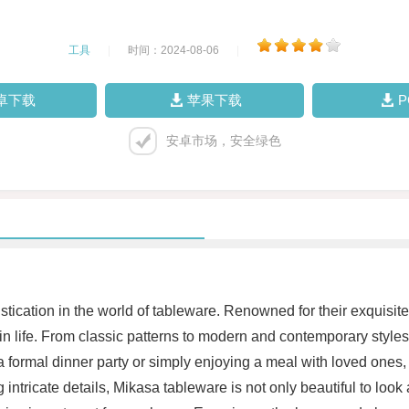
工具
|
时间：2024-08-06
|
卓下载
苹果下载
安卓市场，安全绿色
cation in the world of tableware. Renowned for their exquisite
 in life. From classic patterns to modern and contemporary styles
 formal dinner party or simply enjoying a meal with loved ones, M
g intricate details, Mikasa tableware is not only beautiful to look