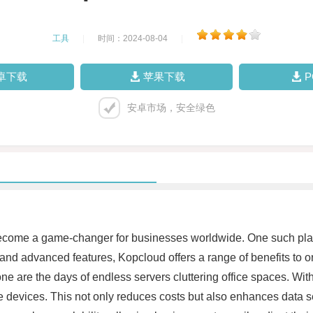
工具
|
时间：2024-08-04
|
卓下载
苹果下载
安卓市场，安全绿色
 become a game-changer for businesses worldwide. One such pla
e and advanced features, Kopcloud offers a range of benefits to o
one are the days of endless servers cluttering office spaces. Wi
e devices. This not only reduces costs but also enhances data se