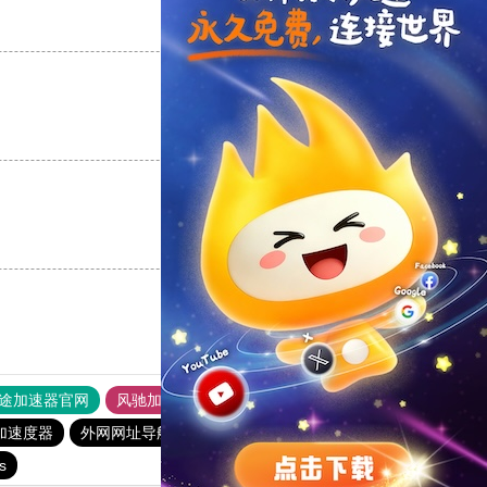
支持
[0]
反对
[0]
支持
[0]
反对
[0]
支持
[0]
反对
[0]
途加速器官网
风驰加速器
旋风加速器
加速度器
外网网址导航
软件中心
雷霆加速
狂飙加速器
s