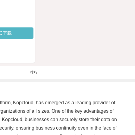
PC下载
排行
tform, Kopcloud, has emerged as a leading provider of
rganizations of all sizes. One of the key advantages of
th Kopcloud, businesses can securely store their data on
curity, ensuring business continuity even in the face of