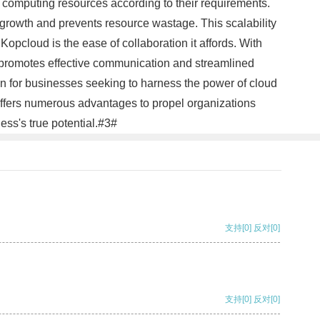
 computing resources according to their requirements.
h growth and prevents resource wastage. This scalability
opcloud is the ease of collaboration it affords. With
 promotes effective communication and streamlined
on for businesses seeking to harness the power of cloud
d offers numerous advantages to propel organizations
ss's true potential.#3#
支持
[0]
反对
[0]
支持
[0]
反对
[0]