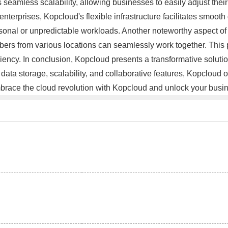
eamless scalability, allowing businesses to easily adjust their
enterprises, Kopcloud's flexible infrastructure facilitates smoot
onal or unpredictable workloads. Another noteworthy aspect of K
rs from various locations can seamlessly work together. This
ciency. In conclusion, Kopcloud presents a transformative soluti
re data storage, scalability, and collaborative features, Kopclou
brace the cloud revolution with Kopcloud and unlock your busine