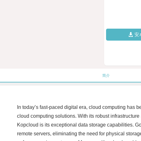
安
简介
In today’s fast-paced digital era, cloud computing has
cloud computing solutions. With its robust infrastructur
Kopcloud is its exceptional data storage capabilities. G
remote servers, eliminating the need for physical storag