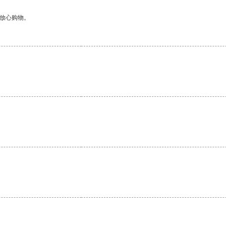
够放心购物。
。