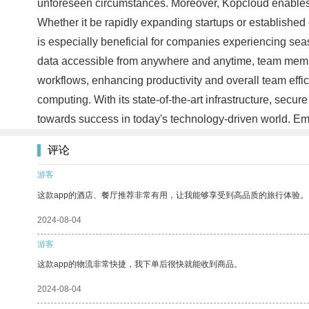
unforeseen circumstances. Moreover, Kopcloud enables s
Whether it be rapidly expanding startups or established 
is especially beneficial for companies experiencing seas
data accessible from anywhere and anytime, team membe
workflows, enhancing productivity and overall team effi
computing. With its state-of-the-art infrastructure, secu
towards success in today's technology-driven world. Em
评论
游客
这款app的酒店、餐厅推荐非常有用，让我能够享受到高品质的旅行体验。
2024-08-04
游客
这款app的物流非常快捷，我下单后很快就能收到商品。
2024-08-04