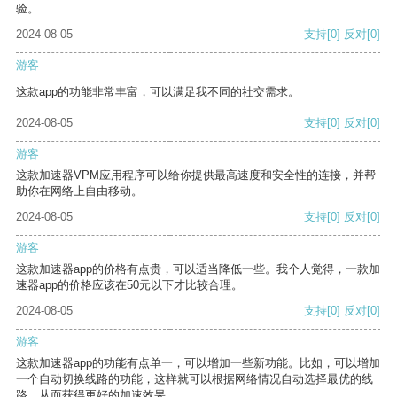
验。
2024-08-05
支持
[0]
反对
[0]
游客
这款app的功能非常丰富，可以满足我不同的社交需求。
2024-08-05
支持
[0]
反对
[0]
游客
这款加速器VPM应用程序可以给你提供最高速度和安全性的连接，并帮
助你在网络上自由移动。
2024-08-05
支持
[0]
反对
[0]
游客
这款加速器app的价格有点贵，可以适当降低一些。我个人觉得，一款加
速器app的价格应该在50元以下才比较合理。
2024-08-05
支持
[0]
反对
[0]
游客
这款加速器app的功能有点单一，可以增加一些新功能。比如，可以增加
一个自动切换线路的功能，这样就可以根据网络情况自动选择最优的线
路，从而获得更好的加速效果。