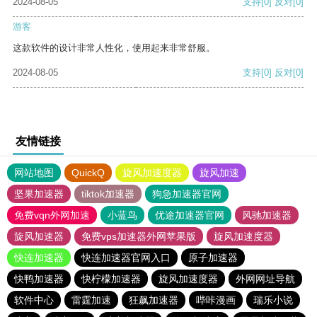
2024-08-05
支持
[0]
反对
[0]
游客
这款软件的设计非常人性化，使用起来非常舒服。
2024-08-05
支持
[0]
反对
[0]
友情链接
网站地图
QuickQ
旋风加速度器
旋风加速
坚果加速器
tiktok加速器
狗急加速器官网
免费vqn外网加速
小蓝鸟
优途加速器官网
风驰加速器
旋风加速器
免费vps加速器外网苹果版
旋风加速度器
快连加速器
快连加速器官网入口
原子加速器
快鸭加速器
快柠檬加速器
旋风加速度器
外网网址导航
软件中心
雷霆加速
狂飙加速器
哔咔漫画
瑞乐小说