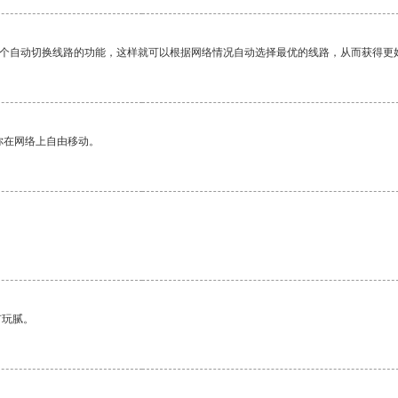
一个自动切换线路的功能，这样就可以根据网络情况自动选择最优的线路，从而获得更
你在网络上自由移动。
有玩腻。