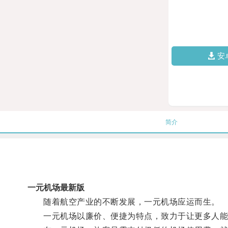
安
简介
一元机场最新版
随着航空产业的不断发展，一元机场应运而生。
一元机场以廉价、便捷为特点，致力于让更多人能