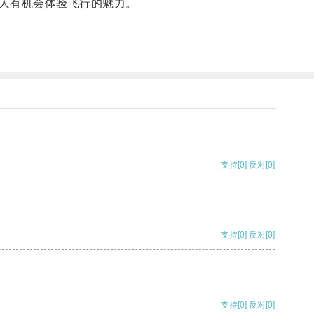
人有机会体验飞行的魅力。
支持
[0]
反对
[0]
支持
[0]
反对
[0]
支持
[0]
反对
[0]