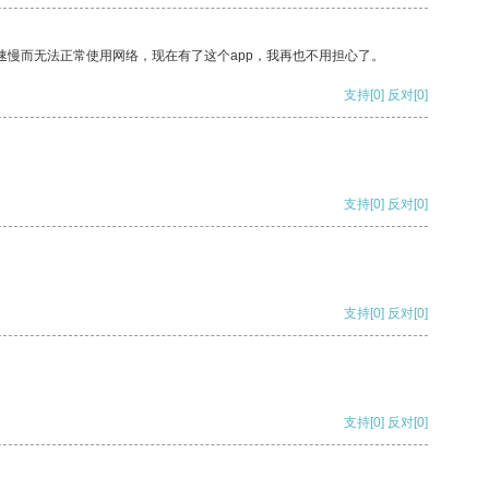
速慢而无法正常使用网络，现在有了这个app，我再也不用担心了。
支持
[0]
反对
[0]
支持
[0]
反对
[0]
支持
[0]
反对
[0]
支持
[0]
反对
[0]