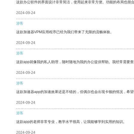
这款办公软件的界面设计非常简洁，使用起来非常方便。功能的布局也很
2024-09-24
游客
这款加速器VPM应用程序已经为我们带来了无限的流畅体验。
2024-09-24
游客
这款app就像我的私人助理，随时随地为我的办公提供帮助。我经常需要查
2024-09-24
游客
这款加速器app的加速效果还是不错的，但偶尔也会出现卡顿的情况，希
2024-09-24
游客
这款app的老师非常专业，教学水平很高，让我能够学到实用的知识。
2024-09-24