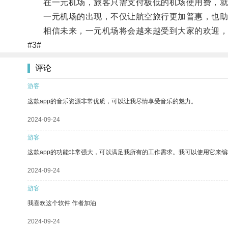
在一元机场，旅客只需支付极低的机场使用费，就能
一元机场的出现，不仅让航空旅行更加普惠，也助
相信未来，一元机场将会越来越受到大家的欢迎，
#3#
评论
游客
这款app的音乐资源非常优质，可以让我尽情享受音乐的魅力。
2024-09-24
游客
这款app的功能非常强大，可以满足我所有的工作需求。我可以使用它来
2024-09-24
游客
我喜欢这个软件 作者加油
2024-09-24