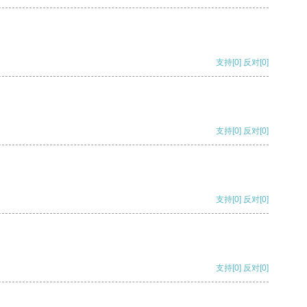
支持
[0]
反对
[0]
支持
[0]
反对
[0]
支持
[0]
反对
[0]
支持
[0]
反对
[0]