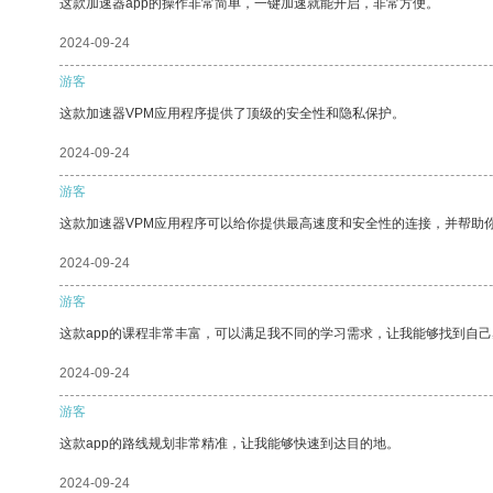
这款加速器app的操作非常简单，一键加速就能开启，非常方便。
2024-09-24
游客
这款加速器VPM应用程序提供了顶级的安全性和隐私保护。
2024-09-24
游客
这款加速器VPM应用程序可以给你提供最高速度和安全性的连接，并帮助
2024-09-24
游客
这款app的课程非常丰富，可以满足我不同的学习需求，让我能够找到自
2024-09-24
游客
这款app的路线规划非常精准，让我能够快速到达目的地。
2024-09-24