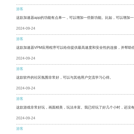
游客
这款加速器app的功能有点单一，可以增加一些新功能。比如，可以增加
2024-09-24
游客
这款加速器VPM应用程序可以给你提供最高速度和安全性的连接，并帮助
2024-09-24
游客
这款软件的社区氛围非常好，可以与其他用户交流学习心得。
2024-09-24
游客
这款游戏非常好玩，画面精美，玩法丰富。我已经玩了好几个小时，还没
2024-09-24
游客