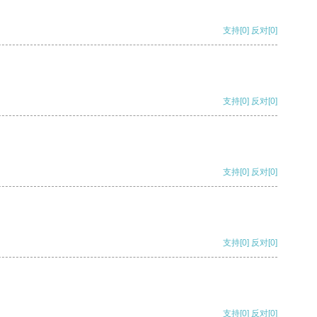
支持
[0]
反对
[0]
支持
[0]
反对
[0]
支持
[0]
反对
[0]
支持
[0]
反对
[0]
支持
[0]
反对
[0]