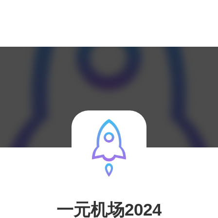
一元机场2024