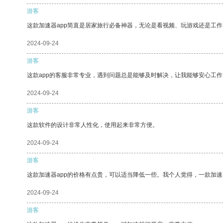
游客
这款加速器app简直是居家旅行必备神器，无论是看视频、玩游戏还是工
2024-09-24
游客
这款app的客服非常专业，遇到问题总是能够及时解决，让我能够安心工作
2024-09-24
游客
这款软件的设计非常人性化，使用起来非常方便。
2024-09-24
游客
这款加速器app的价格有点贵，可以适当降低一些。我个人觉得，一款加速
2024-09-24
游客