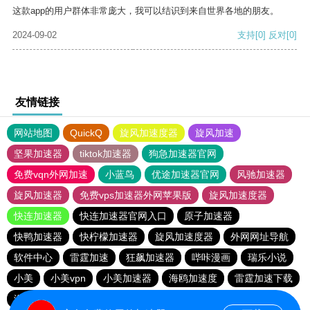
这款app的用户群体非常庞大，我可以结识到来自世界各地的朋友。
2024-09-02
支持
[0]
反对
[0]
友情链接
网站地图
QuickQ
旋风加速度器
旋风加速
坚果加速器
tiktok加速器
狗急加速器官网
免费vqn外网加速
小蓝鸟
优途加速器官网
风驰加速器
旋风加速器
免费vps加速器外网苹果版
旋风加速度器
快连加速器
快连加速器官网入口
原子加速器
快鸭加速器
快柠檬加速器
旋风加速度器
外网网址导航
软件中心
雷霆加速
狂飙加速器
哔咔漫画
瑞乐小说
小美
小美vpn
小美加速器
海鸥加速度
雷霆加速下载
海鸥加速器下载
雷霆加速
雷霆加速版ins