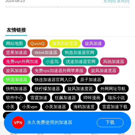
2024-08-23
支持
[0]
反对
[0]
友情链接
网站地图
QuickQ
旋风加速度器
旋风加速
坚果加速器
tiktok加速器
狗急加速器官网
免费vqn外网加速
小蓝鸟
优途加速器官网
风驰加速器
旋风加速器
免费vps加速器外网苹果版
旋风加速度器
快连加速器
快连加速器官网入口
原子加速器
快鸭加速器
快柠檬加速器
旋风加速度器
外网网址导航
软件中心
雷霆加速
狂飙加速器
哔咔漫画
瑞乐小说
小美
小美vpn
小美加速器
海鸥加速度
雷霆加速下载
海鸥加速器下载
雷霆加速
雷霆加速版ins
永久免费使用的加速器
下载
0.017250s
首页
安卓
苹果
排行
推荐