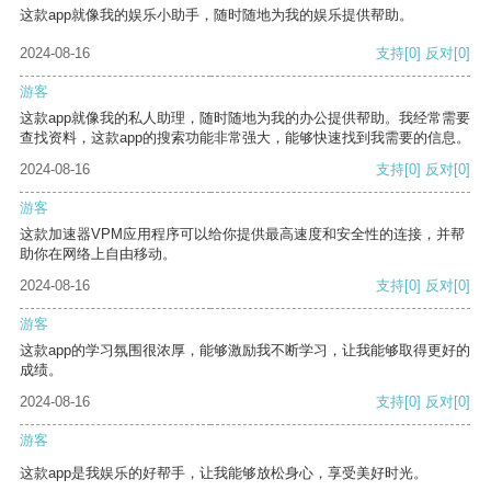
这款app就像我的娱乐小助手，随时随地为我的娱乐提供帮助。
2024-08-16
支持
[0]
反对
[0]
游客
这款app就像我的私人助理，随时随地为我的办公提供帮助。我经常需要
查找资料，这款app的搜索功能非常强大，能够快速找到我需要的信息。
2024-08-16
支持
[0]
反对
[0]
游客
这款加速器VPM应用程序可以给你提供最高速度和安全性的连接，并帮
助你在网络上自由移动。
2024-08-16
支持
[0]
反对
[0]
游客
这款app的学习氛围很浓厚，能够激励我不断学习，让我能够取得更好的
成绩。
2024-08-16
支持
[0]
反对
[0]
游客
这款app是我娱乐的好帮手，让我能够放松身心，享受美好时光。