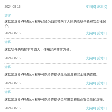
2024-08-16
支持
[0]
反对
[0]
游客
这款加速器VPM应用程序已经为我们带来了无限的流畅体验和安全性保
护。
2024-08-16
支持
[0]
反对
[0]
游客
这款软件的功能非常强大，使用起来非常方便。
2024-08-16
支持
[0]
反对
[0]
游客
这款加速器VPM应用程序可以给你提供最高速度和安全性的连接。
2024-08-16
支持
[0]
反对
[0]
游客
这款加速器VPM应用程序可以给你提供全球覆盖和最高安全性的连接。
2024-08-16
支持
[0]
反对
[0]