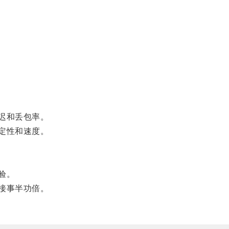
迟和丢包率。
定性和速度。
验。
接事半功倍。